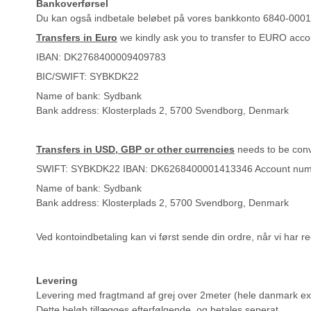
Bankoverførsel
Du kan også indbetale beløbet på vores bankkonto 6840-00014
Transfers in Euro
we kindly ask you to transfer to EURO acco
IBAN: DK2768400009409783
BIC/SWIFT: SYBKDK22
Name of bank: Sydbank
Bank address: Klosterplads 2, 5700 Svendborg, Denmark
Transfers in USD, GBP or other currencies
needs to be conv
SWIFT: SYBKDK22 IBAN: DK6268400001413346 Account num
Name of bank: Sydbank
Bank address: Klosterplads 2, 5700 Svendborg, Denmark
Ved kontoindbetaling kan vi først sende din ordre, når vi har reg
Levering
Levering med fragtmand af grej over 2meter (hele danmark exc
Dette beløb tillægges efterfølgende, og betales seperat.