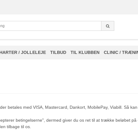
HARTER / JOLLELEJE
TILBUD
TIL KLUBBEN
CLINIC / TRÆN
, at der betales med VISA, Mastercard, Dankort, MobilePay, Viabill. Så 
ccepterer betingelserne", dermed giver du os ret til at trække beløbet på 
n tilbage til os.