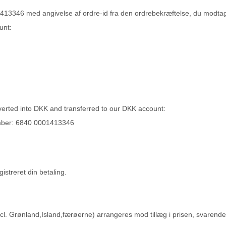
13346 med angivelse af ordre-id fra den ordrebekræftelse, du modtage
unt:
erted into DKK and transferred to our DKK account:
ber: 6840 0001413346
istreret din betaling.
l. Grønland,Island,færøerne) arrangeres mod tillæg i prisen, svarende