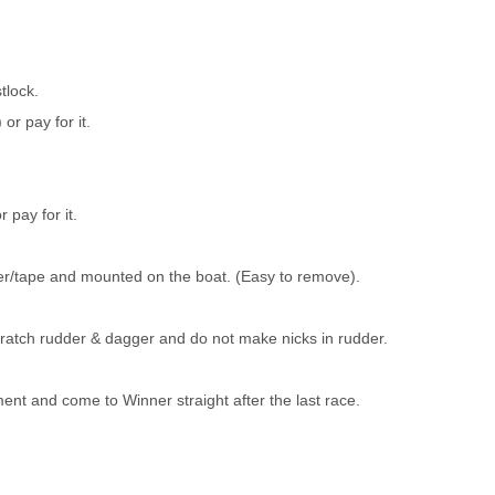
stlock.
 or pay for it.
r pay for it.
icker/tape and mounted on the boat. (Easy to remove).
ratch rudder & dagger and do not make nicks in rudder.
ent and come to Winner straight after the last race.