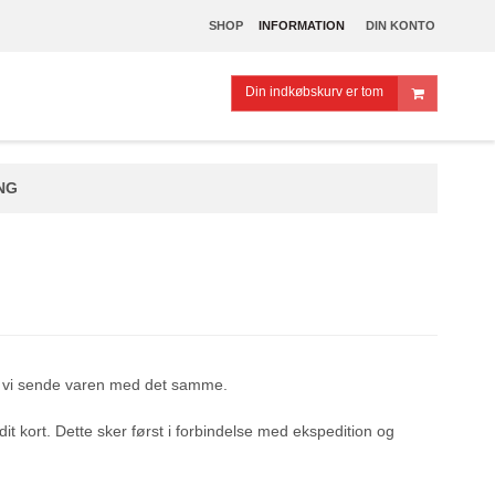
SHOP
INFORMATION
DIN KONTO
Din indkøbskurv er tom
ING
kan vi sende varen med det samme.
dit kort. Dette sker først i forbindelse med ekspedition og