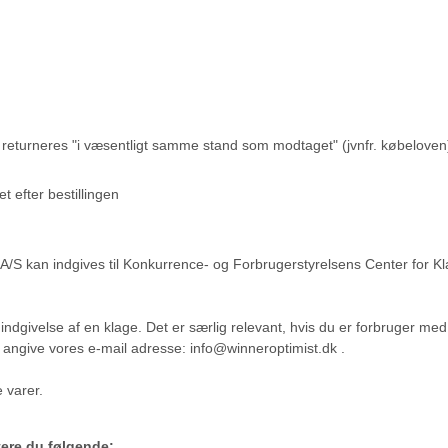
n returneres "i væsentligt samme stand som modtaget" (jvnfr. købelove
et efter bestillingen
 A/S kan indgives til Konkurrence- og Forbrugerstyrelsens Center for K
givelse af en klage. Det er særlig relevant, hvis du er forbruger med
u angive vores e-mail adresse: info@winneroptimist.dk .
 varer.
tere du følgende: