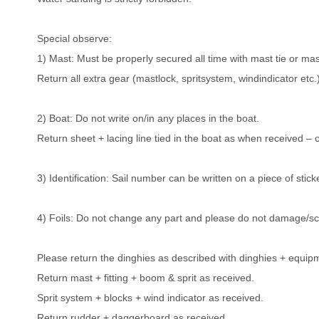
Special observe:
1) Mast: Must be properly secured all time with mast tie or ma
Return all extra gear (mastlock, spritsystem, windindicator etc.)
2) Boat: Do not write on/in any places in the boat.
Return sheet + lacing line tied in the boat as when received – o
3) Identification: Sail number can be written on a piece of st
4) Foils: Do not change any part and please do not damage/sc
Please return the dinghies as described with dinghies + equipm
Return mast + fitting + boom & sprit as received.
Sprit system + blocks + wind indicator as received.
Return rudder + daggerboard as received.