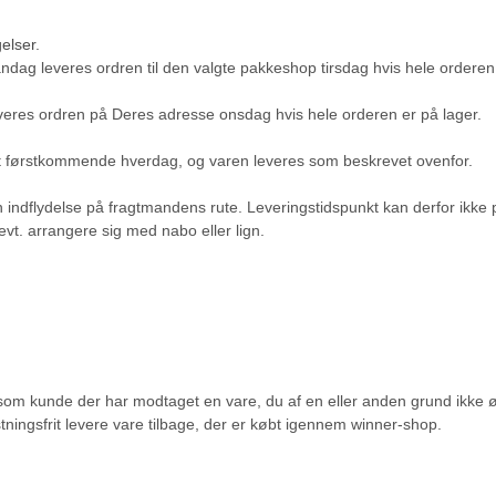
elser
.
 mandag leveres ordren til den valgte pakkeshop tirsdag hvis hele orderen
 leveres ordren på Deres adresse onsdag hvis hele orderen er på lager.
ret førstkommende hverdag, og varen leveres som beskrevet ovenfor.
n indflydelse på fragtmandens rute. Leveringstidspunkt kan derfor ikk
 evt. arrangere sig med nabo eller lign.
u som kunde der har modtaget en vare, du af en eller anden grund ikke øn
ningsfrit levere vare tilbage, der er købt igennem winner-shop.
.