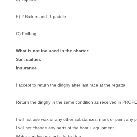
F) 2 Bailers and 1 paddle
G) Foilbag
What is not incluced in the charter:
Sail, sailties
Insurance
I accept to return the dinghy after last race at the regatta.
Return the dinghy in the same condition as received in PROP
I will not use wax or any other substances, mark or paint any 
I will not change any parts of the boat + equipment.
Water sanding is strictly forbidden.