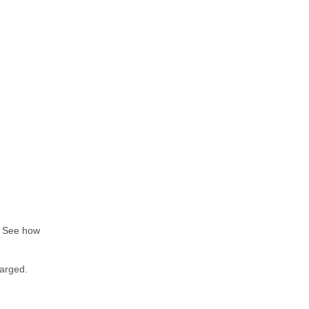
.
See how
harged.