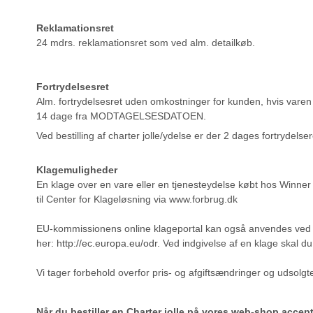
Reklamationsret
24 mdrs. reklamationsret som ved alm. detailkøb.
Fortrydelsesret
Alm. fortrydelsesret uden omkostninger for kunden, hvis vare
14 dage fra MODTAGELSESDATOEN.
Ved bestilling af charter jolle/ydelse er der 2 dages fortrydelser
Klagemuligheder
En klage over en vare eller en tjenesteydelse købt hos Winner
til Center for Klageløsning via www.forbrug.dk
EU-kommissionens online klageportal kan også anvendes ved ind
her:
http://ec.europa.eu/odr
. Ved indgivelse af en klage skal d
Vi tager forbehold overfor pris- og afgiftsændringer og udsolgte
Når du bestiller en Charter jolle på vores web-shop accep