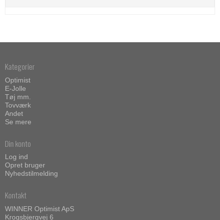
Kategorier
Optimist
E-Jolle
Tøj mm.
Tovværk
Andet
Se mere
Din konto
Log ind
Opret bruger
Nyhedstilmelding
Kontakt
WINNER Optimist ApS
Krogsbjergvej 6