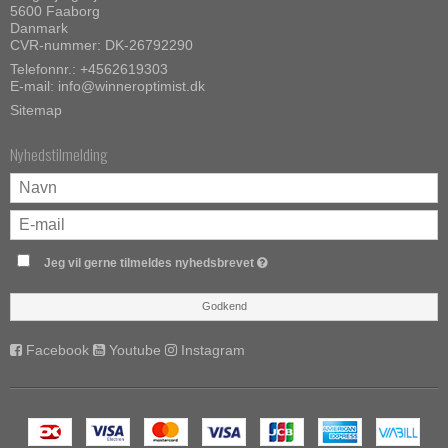
5600 Faaborg
Danmark
CVR-nummer: DK-26792290
Telefonnr.:
+4562619303
E-mail
:
info@winneroptimist.dk
Sitemap
Nyhedstilmelding
Jeg vil gerne tilmeldes nyhedsbrevet
Godkend
Facebook
Youtube
Instagram