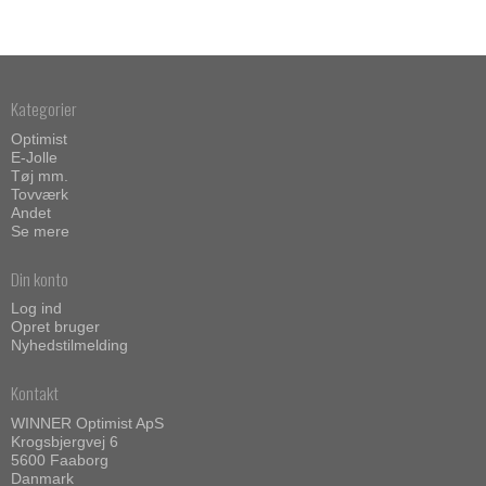
Kategorier
Optimist
E-Jolle
Tøj mm.
Tovværk
Andet
Se mere
Din konto
Log ind
Opret bruger
Nyhedstilmelding
Kontakt
WINNER Optimist ApS
Krogsbjergvej 6
5600 Faaborg
Danmark