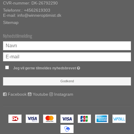
CVR-nummer: DK-26792290
Telefonnr.:
+4562619303
E-mail
:
info@winneroptimist.dk
Sitemap
Nyhedstilmelding
Jeg vil gerne tilmeldes nyhedsbrevet
Godkend
Facebook
Youtube
Instagram