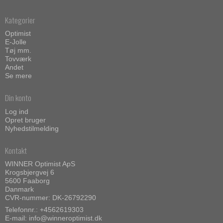
Kategorier
Optimist
E-Jolle
Tøj mm.
Tovværk
Andet
Se mere
Din konto
Log ind
Opret bruger
Nyhedstilmelding
Kontakt
WINNER Optimist ApS
Krogsbjergvej 6
5600 Faaborg
Danmark
CVR-nummer: DK-26792290
Telefonnr.:
+4562619303
E-mail
:
info@winneroptimist.dk