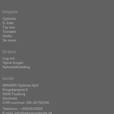
Kategorier
Optimist
E-Jolle
Tøj mm.
Tovværk
Andet
Se mere
Din konto
Log ind
Opret bruger
Nyhedstilmelding
Kontakt
WINNER Optimist ApS
Krogsbjergvej 6
5600 Faaborg
Danmark
CVR-nummer: DK-26792290
Telefonnr.:
+4562619303
E-mail
:
info@winneroptimist.dk