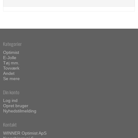
Kategorier
Optimist
E-Jolle
Tøj mm.
Tovværk
Andet
Se mere
Din konto
Log ind
Opret bruger
Nyhedstilmelding
Kontakt
WINNER Optimist ApS