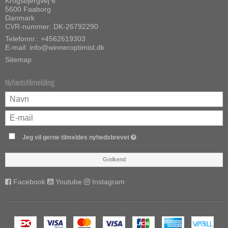
Krogsbjergvej 6
5600 Faaborg
Danmark
CVR-nummer: DK-26792290
Telefonnr.:
+4562619303
E-mail
:
info@winneroptimist.dk
Sitemap
Nyhedstilmelding
Jeg vil gerne tilmeldes nyhedsbrevet
Godkend
Facebook
Youtube
Instagram