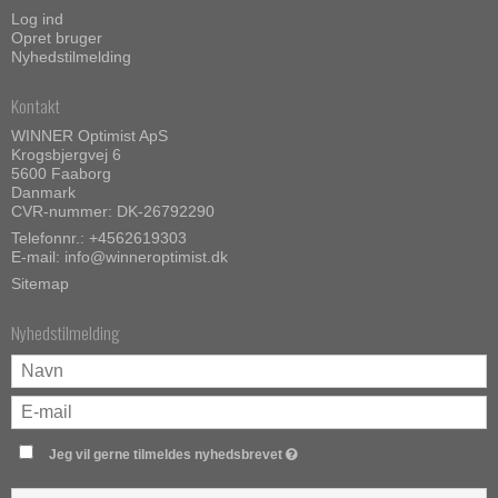
Log ind
Opret bruger
Nyhedstilmelding
Kontakt
WINNER Optimist ApS
Krogsbjergvej 6
5600 Faaborg
Danmark
CVR-nummer: DK-26792290
Telefonnr.:
+4562619303
E-mail
:
info@winneroptimist.dk
Sitemap
Nyhedstilmelding
Jeg vil gerne tilmeldes nyhedsbrevet